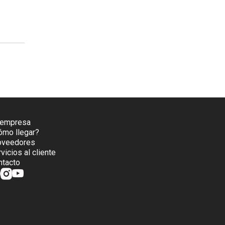
 empresa
ómo llegar?
oveedores
vicios al cliente
ntacto